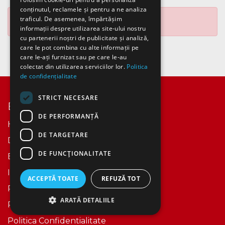
conținutul, reclamele și pentru a ne analiza
traficul. De asemenea, împărtășim
No Mail Group yet.
informații despre utilizarea site-ului nostru
cu partenerii noștri de publicitate și analiză,
care le pot combina cu alte informații pe
care le-ați furnizat sau pe care le-au
colectat din utilizarea serviciilor lor.
Politica
de confidențialitate
STRICT NECESARE
Explore
DE PERFORMANȚĂ
Home
DE TARGETARE
Despre Noi​
DE FUNCŢIONALITATE
Events
Istoric
ACCEPTĂ TOATE
REFUZĂ TOT
Politica Cookies
ARATĂ DETALIILE
Retur / Anulare
Politica Confidentialitate