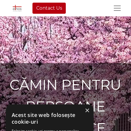
Contact Us
CĂMIN PENTRU
PERSOANE
×
Acest site web folosește
cookie-uri
VÂRSTNICE
Folosim cookie-uri pentru a personaliza