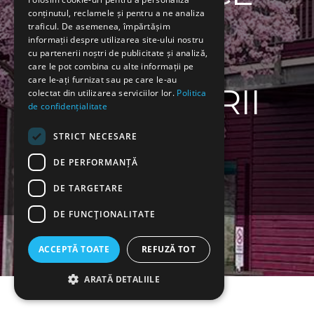
conținutul, reclamele și pentru a ne analiza
traficul. De asemenea, împărtășim
CASA
informații despre utilizarea site-ului nostru
cu partenerii noștri de publicitate și analiză,
care le pot combina cu alte informații pe
care le-ați furnizat sau pe care le-au
MÂNGÂIERII
colectat din utilizarea serviciilor lor.
Politica
de confidențialitate
STRICT NECESARE
DE PERFORMANȚĂ
Cerere Internare
DE TARGETARE
DE FUNCŢIONALITATE
ACCEPTĂ TOATE
REFUZĂ TOT
ARATĂ DETALIILE