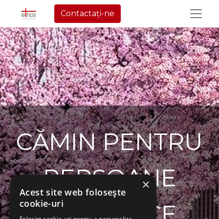
Contactați-ne
CĂMIN PENTRU
PERSOANE
×
Acest site web folosește
cookie-uri
VÂRSTNICE
Folosim cookie-uri pentru a personaliza