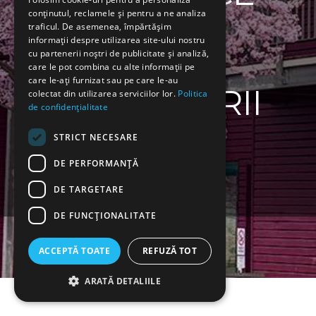
conținutul, reclamele și pentru a ne analiza
traficul. De asemenea, împărtășim
CASA
informații despre utilizarea site-ului nostru
cu partenerii noștri de publicitate și analiză,
care le pot combina cu alte informații pe
care le-ați furnizat sau pe care le-au
MÂNGÂIERII
colectat din utilizarea serviciilor lor.
Politica
de confidențialitate
STRICT NECESARE
DE PERFORMANȚĂ
Cerere Internare
DE TARGETARE
DE FUNCŢIONALITATE
ACCEPTĂ TOATE
REFUZĂ TOT
ARATĂ DETALIILE