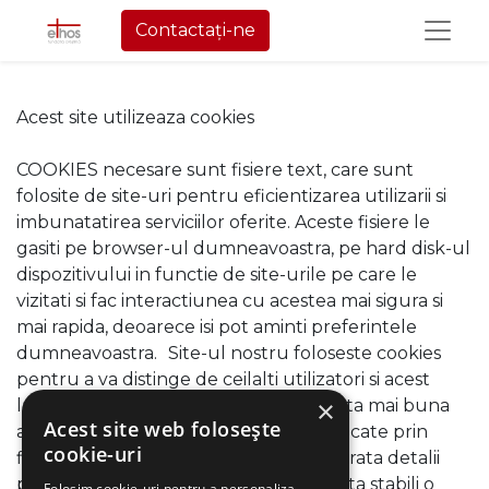
Contactați-ne
Acest site utilizeaza cookies
COOKIES necesare sunt fisiere text, care sunt
folosite de site-uri pentru eficientizarea utilizarii si
imbunatatirea serviciilor oferite. Aceste fisiere le
gasiti pe browser-ul dumneavoastra, pe hard disk-ul
dispozitivului in functie de site-urile pe care le
vizitati si fac interactiunea cu acestea mai sigura si
mai rapida, deoarece isi pot aminti preferintele
dumneavoastra. Site-ul nostru foloseste cookies
pentru a va distinge de ceilalti utilizatori si acest
×
lucru ne ajuta sa va oferim o experienta mai buna
Acest site web folosește
atunci cand navigati pe site. Datele stocate prin
cookie-uri
fisierele cookies pe site-ul nostru, nu arata detalii
personale cu ajutorul carora sa se poata stabili o
Folosim cookie-uri pentru a personaliza