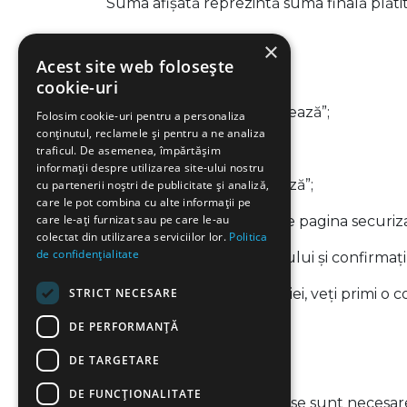
Suma afișată reprezintă suma finală plătit
×
Acest site web folosește
Pentru a face o donație:
cookie-uri
* accesați secțiunea „Donează”;
Folosim cookie-uri pentru a personaliza
conținutul, reclamele și pentru a ne analiza
* introduceți suma dorită;
traficul. De asemenea, împărtășim
informații despre utilizarea site-ului nostru
* apăsați butonul „Donează”;
cu partenerii noștri de publicitate și analiză,
care le pot combina cu alte informații pe
care le-ați furnizat sau pe care le-au
* veți fi redirecționat către pagina securi
colectat din utilizarea serviciilor lor.
Politica
de confidențialitate
* introduceți datele cardului și confirmați
STRICT NECESARE
După finalizarea tranzacției, veți primi o co
DE PERFORMANȚĂ
DE TARGETARE
2. Politica de securitate
DE FUNCŢIONALITATE
Datele personale introduse sunt necesar