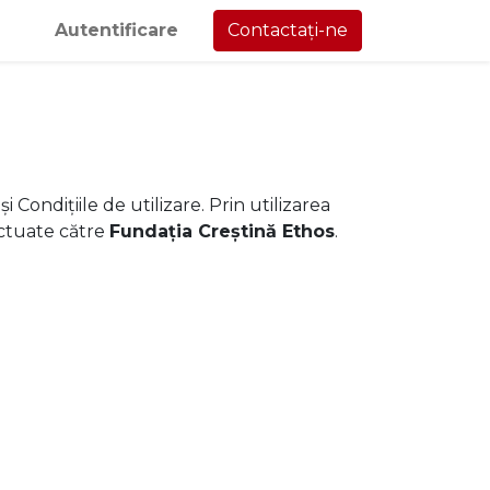
Autentificare
Contactați-ne
 Condițiile de utilizare. Prin utilizarea
fectuate către
Fundația Creștină Ethos
.