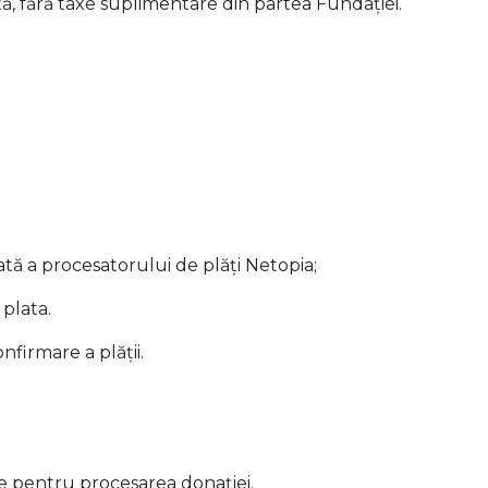
ă, fără taxe suplimentare din partea Fundației.
zată a procesatorului de plăți Netopia;
 plata.
nfirmare a plății.
e pentru procesarea donației.