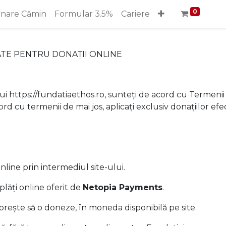
0
rnare Cămin
Formular 3.5%
Cariere
ATE PENTRU DONAȚII ONLINE
lui https://fundatiaethos.ro, sunteți de acord cu Termenii și
cord cu termenii de mai jos, aplicați exclusiv donațiilor e
line prin intermediul site-ului.
plăți online oferit de
Netopia Payments
.
orește să o doneze, în moneda disponibilă pe site.