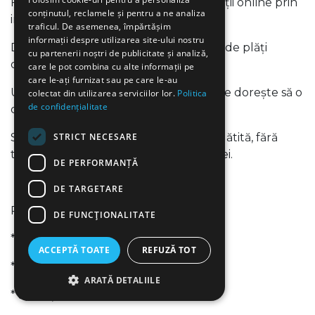
Fundația Creștină Ethos acceptă donații online prin
conținutul, reclamele și pentru a ne analiza
intermediul site-ului.
traficul. De asemenea, împărtășim
informații despre utilizarea site-ului nostru
Donațiile sunt procesate prin serviciul de plăți
cu partenerii noștri de publicitate și analiză,
online oferit de
Netopia Payments
.
care le pot combina cu alte informații pe
care le-ați furnizat sau pe care le-au
Utilizatorul poate selecta suma pe care dorește să o
colectat din utilizarea serviciilor lor.
Politica
de confidențialitate
doneze, în moneda disponibilă pe site.
STRICT NECESARE
Suma afișată reprezintă suma finală plătită, fără
taxe suplimentare din partea Fundației.
DE PERFORMANȚĂ
DE TARGETARE
Pentru a face o donație:
DE FUNCŢIONALITATE
* accesați secțiunea „Donează”;
ACCEPTĂ TOATE
REFUZĂ TOT
* introduceți suma dorită;
ARATĂ DETALIILE
* apăsați butonul „Donează”;