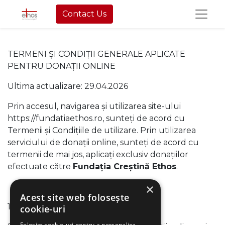
Contact Us
TERMENI ȘI CONDIȚII GENERALE APLICATE
PENTRU DONAȚII ONLINE
Ultima actualizare: 29.04.2026
Prin accesul, navigarea și utilizarea site-ului
https://fundatiaethos.ro, sunteți de acord cu
Termenii și Condițiile de utilizare. Prin utilizarea
serviciului de donații online, sunteți de acord cu
termenii de mai jos, aplicați exclusiv donațiilor
efectuate către
Fundația Creștină Ethos
.
×
Acest site web folosește
1. Cum donez
cookie-uri
Folosim cookie-uri pentru a personaliza