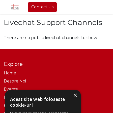
Contact Us
Livechat Support Channels
There are no public livechat channels to show.
Explore
Home
Despre Noi​
Events
×
Istoric
Acest site web folosește
cookie-uri
Politica Cookies
Folosim cookie-uri pentru a personaliza