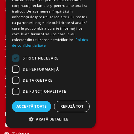
Retur / Anulare
conținutul, reclamele și pentru a ne analiza
Politica Confidentialitate
traficul. De asemenea, împărtășim
informații despre utilizarea site-ului nostru
Termeni si conditii
cu partenerii noștri de publicitate și analiză,
care le pot combina cu alte informații pe
care le-ați furnizat sau pe care le-au
Services
colectat din utilizarea serviciilor lor.
Politica
de confidențialitate
Scoalaethos.ro
Casaethos.ro
STRICT NECESARE
Openhands.ch
DE PERFORMANȚĂ
Ethos.ch
DE TARGETARE
Factum-magazin.ch
DE FUNCŢIONALITATE
Ethos Impact
ACCEPTĂ TOATE
REFUZĂ TOT
Follow us
ARATĂ DETALIILE
Facebook