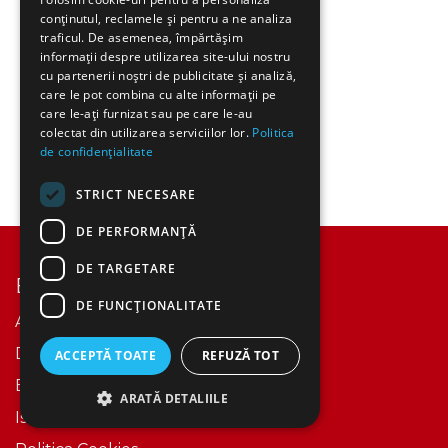
conținutul, reclamele și pentru a ne analiza
traficul. De asemenea, împărtășim
informații despre utilizarea site-ului nostru
cu partenerii noștri de publicitate și analiză,
care le pot combina cu alte informații pe
care le-ați furnizat sau pe care le-au
colectat din utilizarea serviciilor lor.
Politica
de confidențialitate
STRICT NECESARE
DE PERFORMANȚĂ
DE TARGETARE
Explorează
DE FUNCŢIONALITATE
Acasă
Despre Noi​
ACCEPTĂ TOATE
REFUZĂ TOT
Events
ARATĂ DETALIILE
Istoric